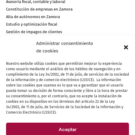
Asesoría fiscal, contable y laboral
Constitución de empresas en Zamora
Alta de autónomos en Zamora
Estudio y optimización fiscal
Gestión de impagos de clientes
Administrar consentimiento
de cookies
GESTIONES PARA PARTICULARES
Declaración de la Renta en Zamora
Nuestro website utiliza cookies que permitirán mejorar tu experiencia
como usuario mediante el análisis de tus hábitos de navegación y en
Gestión de herencias en Zamora
cumplimiento de la Ley 34/2002, de 11 de julio, de servicios de la sociedad
Gestión de transmisiones patrimoniales
de la información y de comercio electrónico (LSSICE). La información
Trámites con vehículos y transporte
sobre las cookies que usamos es lo que va a garantizar que el usuario
pueda tomar su decisión de forma consciente y libre a la hora de prestar
Asistencia para inspecciones de AEAT y SS
su consentimiento o, por el contrario, que no acepte la instalación de
Altas de empleados de hogar
cookies en su dispositivo en los términos del artículo 22 de la Ley
34/2002, de 11 de julio, de Servicios de la Sociedad de la Información y
Estudios de jubilación
Comercio Electrónico (LSSICE).
Otros trámites
Aceptar